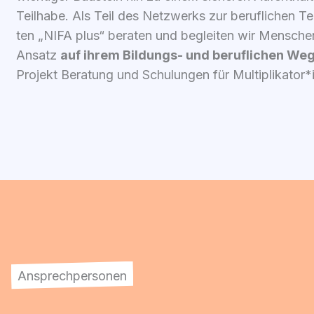
Teil­ha­be. Als Teil des Netz­werks zur beruf­li­chen Te
ten „NIFA plus“ bera­ten und beglei­ten wir Men­schen
Ansatz
auf ihrem Bil­dungs- und beruf­li­chen We
Pro­jekt Bera­tung und Schu­lun­gen für Multiplikator
Ansprechpersonen