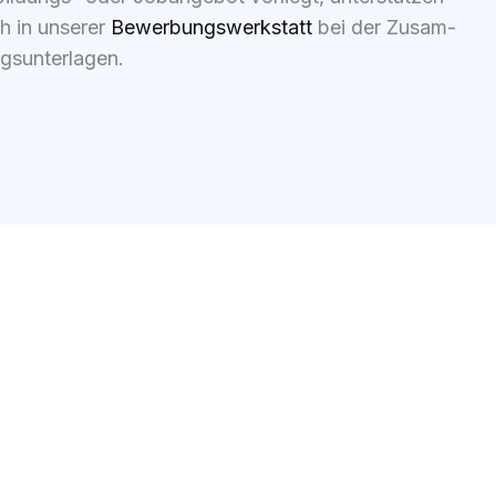
h in unse­rer
Bewer­bungs­werk­statt
bei der Zusam­
s­un­ter­la­gen.