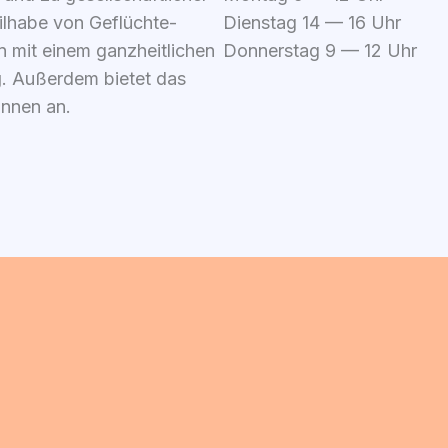
il­ha­be von Geflüch­te­
Diens­tag 14 — 16 Uhr
 mit einem ganz­heit­li­chen
Don­ners­tag 9 — 12 Uhr
g
. Außer­dem bie­tet das
*innen an.