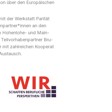
i­on über den Euro­päi­schen
 mit der Werk­statt Pari­tät
abenpartner*innen an den
im Hohen­lo­he- und Main-
eil­vor­ha­ben­part­ner Bru­
mit zahl­rei­chen Koope­ra­t
 Aus­tausch.