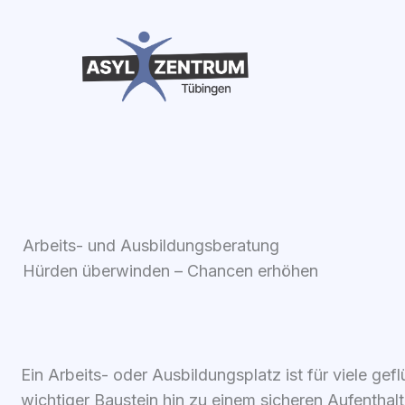
Zum
Inhalt
springen
Arbeits- und Ausbildungsberatung
Hürden überwinden – Chancen erhöhen
Ein Arbeits- oder Aus­bil­dungs­platz ist für vie­le gef
wich­ti­ger Bau­stein hin zu einem siche­ren Auf­ent­halt