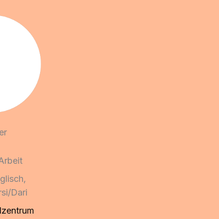
fer
 Arbeit
­lisch,
rsi/​Dari
ylzentrum