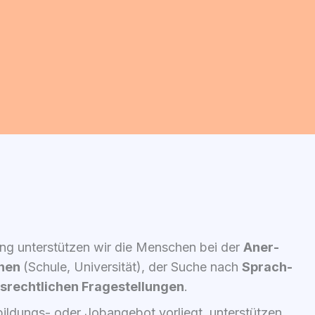
rung unter­stüt­zen wir die Men­schen bei der
Aner­
o­nen
(Schu­le, Uni­ver­si­tät), der Suche nach
Sprach­
s­recht­li­chen Fra­ge­stel­lun­gen
.
l­dungs- oder Job­an­ge­bot vor­liegt, unter­stüt­zen