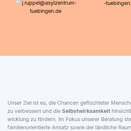
j.ruppel@asylzentrum-
-tue​bin​gen
tue​bin​gen​.de
Unser Ziel ist es, die Chan­cen geflüch­te­ter Men­s
zu ver­bes­sern und die
Selbst­wirk­sam­keit
hin­sicht
wick­lung zu för­dern. Im Fokus unse­rer Bera­tung ste­
fami­li­en­ori­en­tier­te Ansatz sowie der länd­li­che 