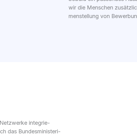
wir die Men­schen zusätz­lic
men­stel­lung von Bewer­bung
tz­wer­ke inte­grie­
h das Bun­des­mi­nis­te­ri­