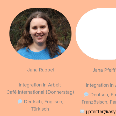
Jana Ruppel
Jana Pfeif
Inte­gra­ti­on in Arbeit
Inte­gra­ti­on in
Café Inter­na­tio­nal (Don­ners­tag)
Deutsch, Eng
Deutsch, Eng­lisch,
Fran­zö­sisch, Fa
Tür­kisch
j.pfeiffer@as