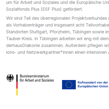
um für Arbeit und Sozia­les und die Euro­päi­sche Un
Sozi­al­fonds Plus (ESF Plus) geför­dert.
Wir sind Teil des über­re­gio­na­len Pro­jekt­ver­bun­des
als Vor­ha­ben­trä­ger und ins­ge­samt acht Teilvorh
Stand­or­ten Stutt­gart, Pforz­heim, Tübin­gen sowie 
Tau­ber-Kreis. In Tübin­gen arbei­ten wir eng mit dem T
der­h­aus­Dia­ko­nie zusam­men. Außer­dem pfle­gen wir 
i­ons- und Netzwerkpartner*innen einen inten­si­ven