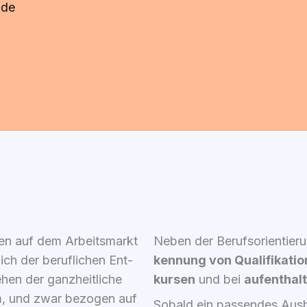
​.de
chen auf dem Arbeits­markt
Neben der Berufs­ori­en­tie­
­lich der beruf­li­chen Ent­
ken­nung von Qua­li­fi­ka­ti
hen der ganz­heit­li­che
kur­sen
und bei
auf­ent­halt
Raum, und zwar bezo­gen auf
Sobald ein pas­sen­des Aus­bi