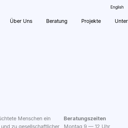
English
Über Uns
Beratung
Projekte
Unter
lüch­te­te Men­schen ein
Bera­tungs­zei­ten
 und zu gesell­schaft­li­cher
Mon­tag 9 — 12 Uhr