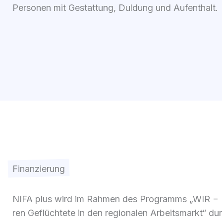
Per­so­nen mit Gestat­tung, Dul­dung und Auf­ent­halt.
Finanzierung
NIFA plus wird im Rah­men des Pro­gramms „WIR − Ne
ren Geflüch­te­te in den regio­na­len Arbeits­markt“ durc