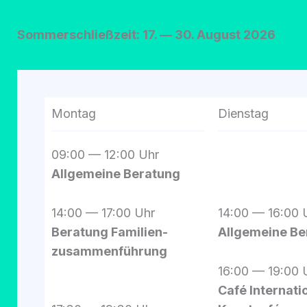
Som­mer­schließ­zeit: 17. — 30. August 2026
Montag
Dienstag
09:00 — 12:00 Uhr
All­ge­mei­ne Bera­tung
14:00 — 17:00 Uhr
14:00 — 16:00 
Bera­tung Fami­li­en-
All­ge­mei­ne B
zusam­men­füh­rung
16:00 — 19:00 
Café Inter­na­tio