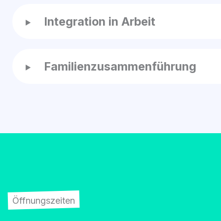
Inte­gra­ti­on in Arbeit
Fami­li­en­zu­sam­men­füh­rung
Öffnungszeiten