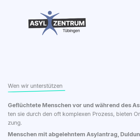
Zum
Inhalt
springen
Wen wir unterstützen
Geflüch­te­te Men­schen vor und wäh­rend des Asy
ten sie durch den oft kom­ple­xen Pro­zess, bie­ten Ori
zung.
Men­schen mit abge­lehn­tem Asyl­an­trag, Dul­du