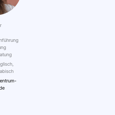
r
en­füh­rung
tung
ra­tung
­lisch,
ra­bisch
entrum-
.de