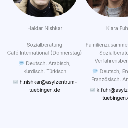
Haidar Nishkar
Klara Fuh
Sozi­al­be­ra­tung
Fami­li­en­zu­sam­m
Café Inter­na­tio­nal (Don­ners­tag)
Sozi­al­be­ra­
Ver­fah­rens­be­
Deutsch, Ara­bisch,
Kur­disch, Tür­kisch
Deutsch, Eng
Fran­zö­sisch, A
h.nishkar@asylzentrum-
tue​bin​gen​.de
k.fuhr@asylz
tue​bin​gen​