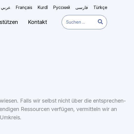
عربي
Français
Kurdî
Русский
فارسی
Türkçe
Search
stützen
Kontakt
for:
ie­sen. Falls wir selbst nicht über die ent­spre­chen­
n­di­gen Res­sour­cen ver­fü­gen, ver­mit­teln wir an
m Umkreis.