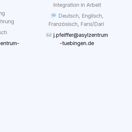
Inte­gra­ti­on in Arbeit
ung
Deutsch, Eng­lisch,
üh­rung
Fran­zö­sisch, Farsi/​Dari
isch
j.pfeiffer@asylzentrum
zentrum-
-tue​bin​gen​.de