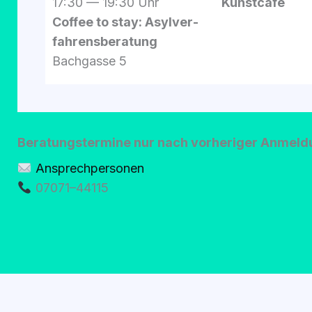
17:30 — 19:30 Uhr
Kunst­ca­fé
Cof­fee to stay: Asyl­ver­
fah­rens­be­ra­tung
Bach­gas­se 5
Bera­tungs­ter­mi­ne nur nach vor­he­ri­ger Anmel­
Ansprech­per­so­nen
07071–44115