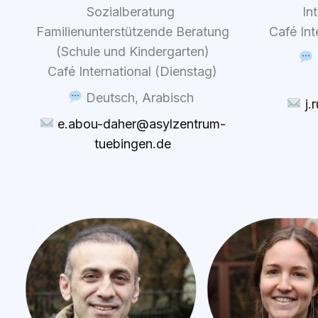
Sozi­al­be­ra­tung
Int
Fami­li­en­un­ter­stüt­zen­de Bera­tung
Café Inte
(Schu­le und Kin­der­gar­ten)
Café Inter­na­tio­nal (Diens­tag)
Deutsch, Ara­bisch
j.
e.abou-daher@asylzentrum-
tue​bin​gen​.de