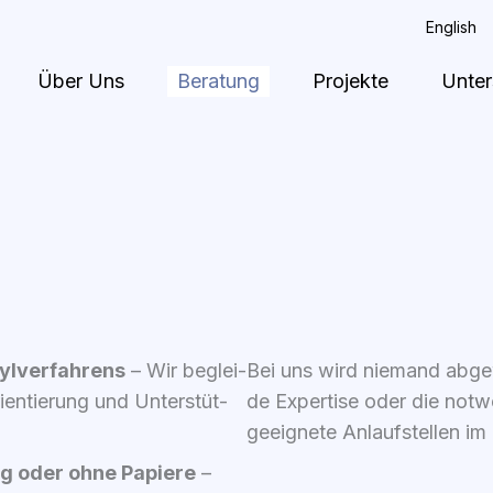
English
Über Uns
Beratung
Projekte
Unter
l­ver­fah­rens
– Wir beglei­
Bei uns wird nie­mand abge­w
­en­tie­rung und Unter­stüt­
de Exper­ti­se oder die not­we
geeig­ne­te Anlauf­stel­len i
ng oder ohne Papie­re
–