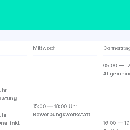
Mittwoch
Donnersta
09:00 — 1
All­ge­mei­
Uhr
era­tung
15:00 — 18:00 Uhr
Bewer­bungs­werk­statt
Uhr
­nal
inkl.
16:00 — 1