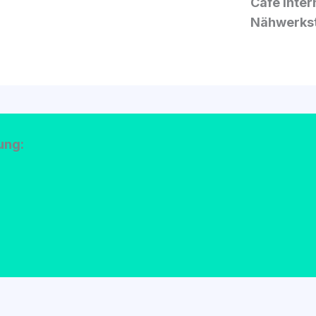
Café Inter­n
Näh­werk­s
dung: