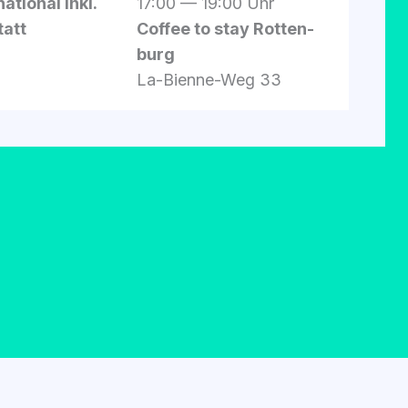
a­tio­nal inkl.
17:00 — 19:00 Uhr
tatt
Cof­fee to stay Rot­ten­
burg
La-Bien­ne-Weg 33