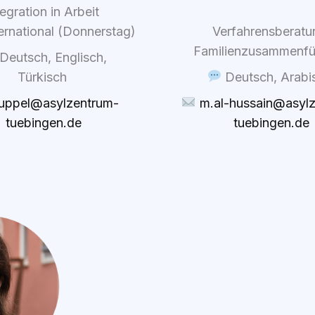
e­gra­ti­on in Arbeit
r­na­tio­nal (Don­ners­tag)
Ver­fah­rens­be­ra­t
Fami­li­en­zu­sam­men­f
Deutsch, Eng­lisch,
Tür­kisch
Deutsch, Ara­b
ruppel@asylzentrum-
m.al-hussain@asyl
tue​bin​gen​.de
tue​bin​gen​.de