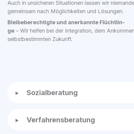
Auch in unsi­che­ren Situa­tio­nen las­sen wir nie­man­
gemein­sam nach Mög­lich­kei­ten und Lösun­gen.
Blei­be­be­rech­tig­te und aner­kann­te Flücht­lin­
ge
– Wir hel­fen bei der Inte­gra­ti­on, dem Ankom­m
selbst­be­stimm­ten Zukunft.
Sozi­al­be­ra­tung
Ver­fah­rens­be­ra­tung