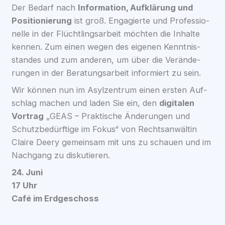
Der Bedarf nach
Infor­ma­ti­on, Auf­klä­rung und
Posi­tio­nie­rung
ist groß. Enga­gier­te und Pro­fes­sio­
nel­le in der Flücht­lings­ar­beit möch­ten die Inhal­te
ken­nen. Zum einen wegen des eige­nen Kennt­nis­
stan­des und zum ande­ren, um über die Ver­än­de­
run­gen in der Bera­tungs­ar­beit infor­miert zu sein.
Wir kön­nen nun im Asyl­zen­trum einen ers­ten Auf­
schlag machen und laden Sie ein, den
digi­ta­len
Vor­trag
„GEAS – Prak­ti­sche Ände­run­gen und
Schutz­be­dürf­ti­ge im Fokus“ von Rechts­an­wäl­tin
Clai­re Deery gemein­sam mit uns zu schau­en und im
Nach­gang zu dis­ku­tie­ren.
24. Juni
17 Uhr
Café im Erd­ge­schoss